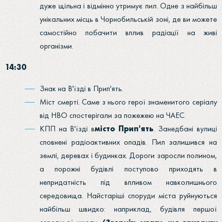
дуже щільна і відмінно утримує пил. Одне з найбільш
унікальних місць в Чорнобильській зоні, де ви можете
самостійно побачити вплив радіації на живі
організми.
14:30
Знак на В'їзді в Прип'ять.
Міст смерті. Саме з нього герої знаменитого серіалу
від HBO спостерігали за пожежею на ЧАЕС.
КПП на В'їзді в
місто Прип'ять
. Занедбані вулиці
сповнені радіоактивних опадів. Пил залишився на
землі, деревах і будинках. Дороги заросли полином,
а порожні будівлі поступово приходять в
непридатність під впливом навколишнього
середовища. Найстаріші споруди міста руйнуються
найбільш швидко: наприклад, будівля першої