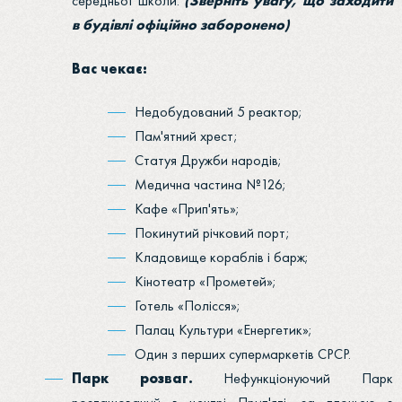
середньої школи.
(Зверніть увагу, що заходити
в будівлі офіційно заборонено)
Вас чекає:
Недобудований 5 реактор;
Пам'ятний хрест;
Статуя Дружби народів;
Медична частина №126;
Кафе «Прип'ять»;
Покинутий річковий порт;
Кладовище кораблів і барж;
Кінотеатр «Прометей»;
Готель «Полісся»;
Палац Культури «Енергетик»;
Один з перших супермаркетів СРСР.
Парк розваг.
Нефункціонуючий Парк