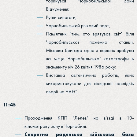
торкнувся Чорнобильської Зони
Відчуження;
Руїни синагоги;
Чорнобильський річковий порт;
Пам'ятник "тим, хто врятував світ" біля
Чорнобильської пожежної станції.
Місцева бригада одна з перших прибула
на місце Чорнобильської катастрофи в
знамениту ніч 26 квітня 1986 року;
Виставка автентичних роботів, яких
використовували для ліквідації наслідків
аварії на ЧАЕС.
11:45
Проходження КПП "Лелев" на в'їзді в 10-
кілометрову зону в Чорнобилі.
Секретна радянська військова база