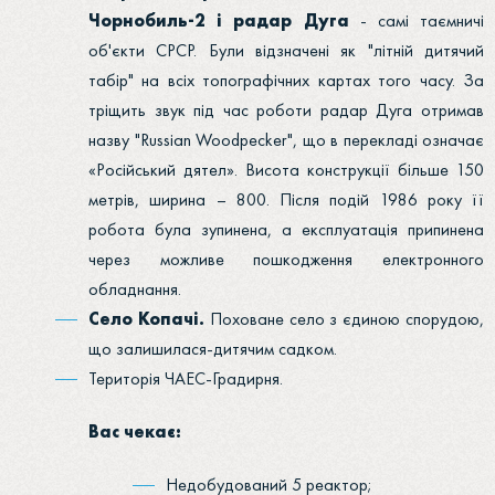
Чорнобиль-2 і радар Дуга
- самі таємничі
об'єкти СРСР. Були відзначені як "літній дитячий
табір" на всіх топографічних картах того часу. За
тріщить звук під час роботи радар Дуга отримав
назву "Russian Woodpecker", що в перекладі означає
«Російський дятел». Висота конструкції більше 150
метрів, ширина – 800. Після подій 1986 року її
робота була зупинена, а експлуатація припинена
через можливе пошкодження електронного
обладнання.
Село Копачі.
Поховане село з єдиною спорудою,
що залишилася-дитячим садком.
Територія ЧАЕС-Градирня.
Вас чекає:
Недобудований 5 реактор;