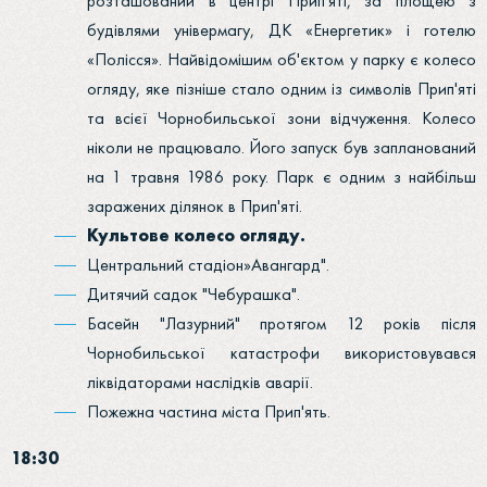
розташований в центрі Прип'яті, за площею з
будівлями універмагу, ДК «Енергетик» і готелю
«Полісся». Найвідомішим об'єктом у парку є колесо
огляду, яке пізніше стало одним із символів Прип'яті
та всієї Чорнобильської зони відчуження. Колесо
ніколи не працювало. Його запуск був запланований
на 1 травня 1986 року. Парк є одним з найбільш
заражених ділянок в Прип'яті.
Культове колесо огляду.
Центральний стадіон»Авангард".
Дитячий садок "Чебурашка".
Басейн "Лазурний" протягом 12 років після
Чорнобильської катастрофи використовувався
ліквідаторами наслідків аварії.
Пожежна частина міста Прип'ять.
18:30