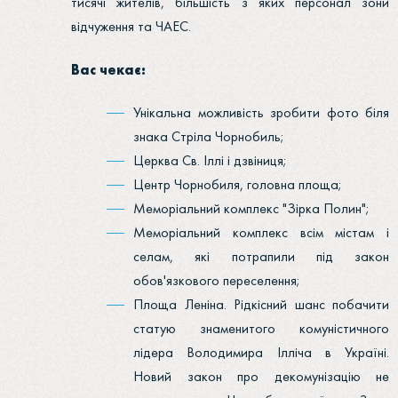
тисячі жителів, більшість з яких персонал зони
відчуження та ЧАЕС.
Вас чекає:
Унікальна можливість зробити фото біля
знака Стріла Чорнобиль;
Церква Св. Іллі і дзвіниця;
Центр Чорнобиля, головна площа;
Меморіальний комплекс "Зірка Полин";
Меморіальний комплекс всім містам і
селам, які потрапили під закон
обов'язкового переселення;
Площа Леніна. Рідкісний шанс побачити
статую знаменитого комуністичного
лідера Володимира Ілліча в Україні.
Новий закон про декомунізацію не