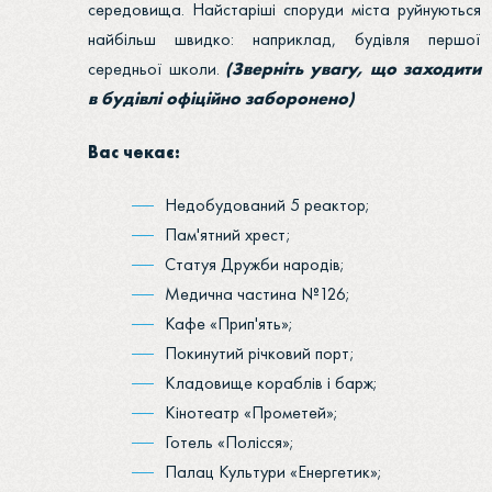
середовища. Найстаріші споруди міста руйнуються
найбільш швидко: наприклад, будівля першої
середньої школи.
(Зверніть увагу, що заходити
в будівлі офіційно заборонено)
Вас чекає:
Недобудований 5 реактор;
Пам'ятний хрест;
Статуя Дружби народів;
Медична частина №126;
Кафе «Прип'ять»;
Покинутий річковий порт;
Кладовище кораблів і барж;
Кінотеатр «Прометей»;
Готель «Полісся»;
Палац Культури «Енергетик»;