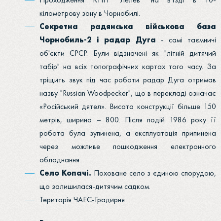
кілометрову зону в Чорнобилі.
Секретна радянська військова база
Чорнобиль-2 і радар Дуга
- самі таємничі
об'єкти СРСР. Були відзначені як "літній дитячий
табір" на всіх топографічних картах того часу. За
тріщить звук під час роботи радар Дуга отримав
назву "Russian Woodpecker", що в перекладі означає
«Російський дятел». Висота конструкції більше 150
метрів, ширина – 800. Після подій 1986 року її
робота була зупинена, а експлуатація припинена
через можливе пошкодження електронного
обладнання.
Село Копачі.
Поховане село з єдиною спорудою,
що залишилася-дитячим садком.
Територія ЧАЕС-Градирня.