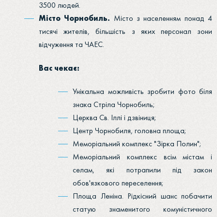
3500 людей.
Місто Чорнобиль.
Місто з населенням понад 4
тисячі жителів, більшість з яких персонал зони
відчуження та ЧАЕС.
Вас чекає:
Унікальна можливість зробити фото біля
знака Стріла Чорнобиль;
Церква Св. Іллі і дзвіниця;
Центр Чорнобиля, головна площа;
Меморіальний комплекс "Зірка Полин";
Меморіальний комплекс всім містам і
селам, які потрапили під закон
обов'язкового переселення;
Площа Леніна. Рідкісний шанс побачити
статую знаменитого комуністичного