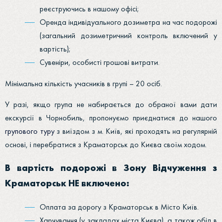
реєструючись в нашому офісі;
Оренда індивідуального дозиметра на час подорожі
(загальний дозиметричний контроль включений у
вартість);
Сувеніри, особисті грошові витрати.
Мінімальна кількість учасників в групі – 20 осіб.
У разі, якщо група не набирається до обраної вами дати
екскурсії в Чорнобиль, пропонуємо приєднатися до нашого
групового туру
з виїздом з м. Київ, які проходять на регулярній
основі, і перебратися з Краматорськ до Києва своїм ходом.
В вартість подорожі в Зону Відчуження з
Краматорськ НЕ включено:
Оплата за дорогу з Краматорськ в Місто Київ.
Харчування (у закладах міста Києва), а також обід в