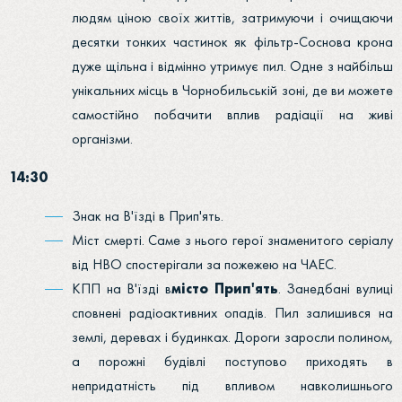
людям ціною своїх життів, затримуючи і очищаючи
десятки тонких частинок як фільтр-Соснова крона
дуже щільна і відмінно утримує пил. Одне з найбільш
унікальних місць в Чорнобильській зоні, де ви можете
самостійно побачити вплив радіації на живі
організми.
14:30
Знак на В'їзді в Прип'ять.
Міст смерті. Саме з нього герої знаменитого серіалу
від HBO спостерігали за пожежею на ЧАЕС.
КПП на В'їзді в
місто Прип'ять
. Занедбані вулиці
сповнені радіоактивних опадів. Пил залишився на
землі, деревах і будинках. Дороги заросли полином,
а порожні будівлі поступово приходять в
непридатність під впливом навколишнього