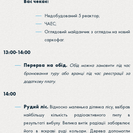
Вас чекає:
Недобудований 5 реактор;
ЧАЕС;
Оглядовий майданчик з оглядом на новий
саркофаг.
13:00-14:00
Перерва на обід.
Обід можна замовити під час
бронювання туру або вранці під час реєстрації за
додаткову плату.
14:00
Рудий ліс.
Відносно маленька ділянка лісу, ввібрав
найбільшу кількість радіоактивного пилу в
результаті вибуху. Велика витік радіації забарвлює
його в яскраві руді кольори. Дерева допомогли