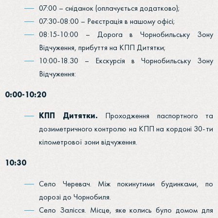
07:00 – сніданок (оплачується додатково);
07:30-08:00 – Реєстрація в нашому офісі;
08:15-10:00 – Дорога в Чорнобильську Зону
Відчуження, прибуття на КПП Дитятки;
10:00-18.30 – Екскурсія в Чорнобильську Зону
Відчуження:
0:00-10:20
КПП Дитятки.
Проходження паспортного та
дозиметричного контролю на КПП на кордоні 30-ти
кілометрової зони відчуження.
10:30
Село Черевач. Між покинутими будинками, по
дорозі до Чорнобиля.
Село Залісся. Місце, яке колись було домом для