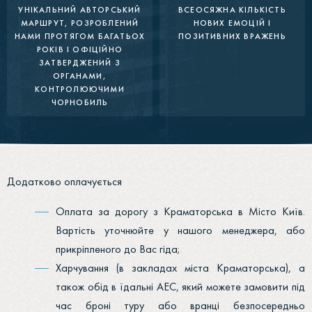
УНІКАЛЬНИЙ АВТОРСЬКИЙ
ВСЕОСЯЖНА КІЛЬКІСТЬ
МАРШРУТ, РОЗРОБЛЕНИЙ
НОВИХ ЕМОЦІЙ І
НАМИ ПРОТЯГОМ БАГАТЬОХ
ПОЗИТИВНИХ ВРАЖЕНЬ
РОКІВ І ОФІЦІЙНО
ЗАТВЕРДЖЕНИЙ З
ОРГАНАМИ,
КОНТРОЛЮЮЧИМИ
ЧОРНОБИЛЬ
Додатково оплачується
Оплата за дорогу з Краматорська в Місто Київ.
Вартість уточнюйте у нашого менеджера, або
прикріпленого до Вас гіда;
Харчування (в закладах міста Краматорська), а
також обід в їдальні АЕС, який можете замовити під
час броні туру або вранці безпосередньо