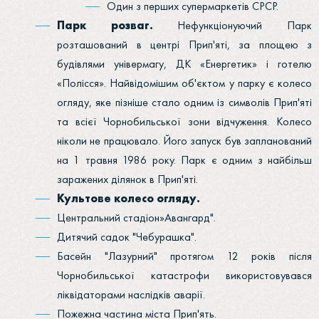
Один з перших супермаркетів СРСР.
Парк розваг.
Нефункціонуючий Парк
розташований в центрі Прип'яті, за площею з
будівлями універмагу, ДК «Енергетик» і готелю
«Полісся». Найвідомішим об'єктом у парку є колесо
огляду, яке пізніше стало одним із символів Прип'яті
та всієї Чорнобильської зони відчуження. Колесо
ніколи не працювало. Його запуск був запланований
на 1 травня 1986 року. Парк є одним з найбільш
заражених ділянок в Прип'яті.
Культове колесо огляду.
Центральний стадіон»Авангард".
Дитячий садок "Чебурашка".
Басейн "Лазурний" протягом 12 років після
Чорнобильської катастрофи використовувався
ліквідаторами наслідків аварії.
Пожежна частина міста Прип'ять.