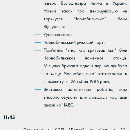
лідера Володимира Ілліча в Україні.
Новий закон про декомунізацію не
торкнувся Чорнобильської Зони
Відчуження;
Руїни синагоги;
Чорнобильський річковий порт;
Пам'ятник "тим, хто врятував світ" біля
Чорнобильської пожежної станції.
Місцева бригада одна з перших прибула
на місце Чорнобильської катастрофи в
знамениту ніч 26 квітня 1986 року;
Виставка автентичних роботів, яких
використовували для ліквідації наслідків
аварії на ЧАЕС.
11:45
Проходження КПП "Лелев" на в'їзді в 10-