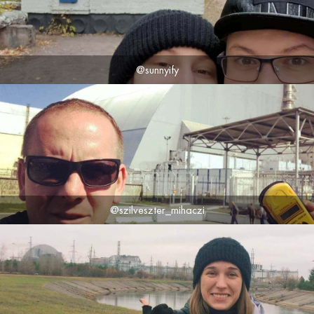
@sunnyify
@szilveszter_mihaczi