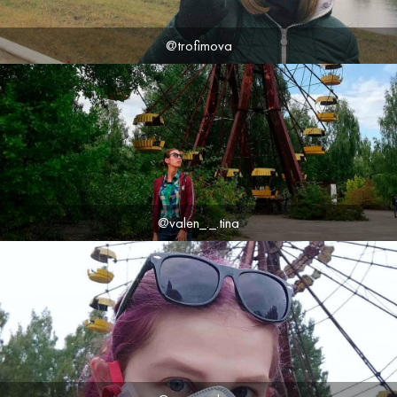
@trofimova
@valen_._.tina