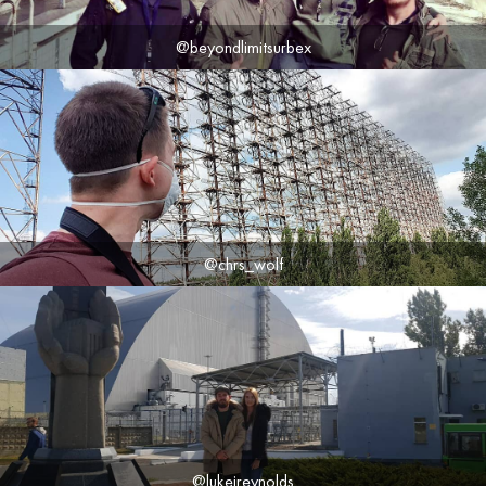
@beyondlimitsurbex
@chrs_wolf
@lukejreynolds