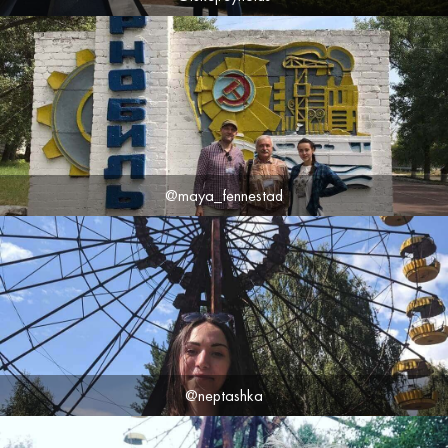
@maya_fennestad
@neptashka