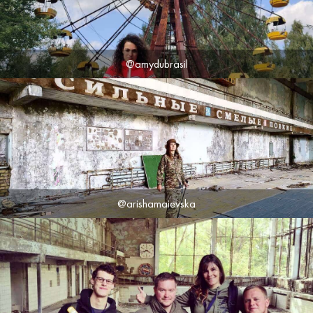
@amydubrasil
@arishamaievska