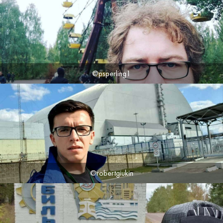
@psperling1
@robertgiukin