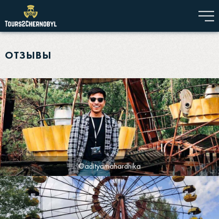
ОТЗЫВЫ
@adityamahardhika